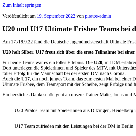
Zum Inhalt springen
Veröffentlicht am
19. September 2022
von
piratos-admin
Willkommen bei den Piratos!
Jugendteams für Ultimate Frisbee beim MTV Karlsruhe
U20 und U17 Ultimate Frisbee Teams bei 
Am 17./18.9.22 fand die Deutsche Jugendmeisterschaft Ultimate Frisb
U20 holt Silber, U17 freut sich über die erste Teilnahme bei ein
Für beide Teams war es ein tolles Erlebnis. Die
U20
, mit DM-erfahren
Dort unterlagen die Spielerinnen und Spieler des MTV, mit Unterstüt
toller Erfolg für die Mannschaft bei der ersten DM nach Corona.
Auch die
U17
, ein noch junges Team, das zum ersten Mal bei einer 
Ultimate Frisbee, dem Teamsport mit der Scheibe, zeigt Erfolge und 
Ein herzliches Dankeschön geht an unsere Trainer Malte, Jonas und 
U20 Piratos Team mit SpielerInnen aus Ditzingen, Heidelberg
U17 Team zufrieden mit den Leistungen bei der DM in Berlin