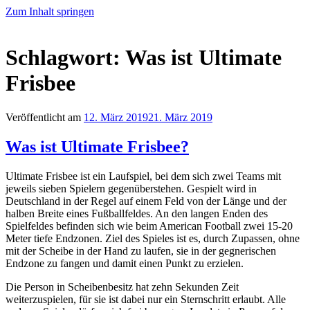
Zum Inhalt springen
Willkommen bei den Piratos!
Jugendteams für Ultimate Frisbee beim MTV Karlsruhe
Schlagwort:
Was ist Ultimate
Frisbee
Veröffentlicht am
12. März 2019
21. März 2019
Was ist Ultimate Frisbee?
Ultimate Frisbee ist ein Laufspiel, bei dem sich zwei Teams mit
jeweils sieben Spielern gegenüberstehen. Gespielt wird in
Deutschland in der Regel auf einem Feld von der Länge und der
halben Breite eines Fußballfeldes. An den langen Enden des
Spielfeldes befinden sich wie beim American Football zwei 15-20
Meter tiefe Endzonen. Ziel des Spieles ist es, durch Zupassen, ohne
mit der Scheibe in der Hand zu laufen, sie in der gegnerischen
Endzone zu fangen und damit einen Punkt zu erzielen.
Die Person in Scheibenbesitz hat zehn Sekunden Zeit
weiterzuspielen, für sie ist dabei nur ein Sternschritt erlaubt. Alle