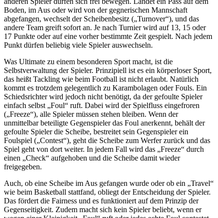
anderen Spieler dürfen sich frei bewegen. Landet ein Pass auf dem
Boden, im Aus oder wird von der gegnerischen Mannschaft
abgefangen, wechselt der Scheibenbesitz („Turnover“), und das
andere Team greift sofort an. Je nach Turnier wird auf 13, 15 oder
17 Punkte oder auf eine vorher bestimmte Zeit gespielt. Nach jedem
Punkt dürfen beliebig viele Spieler auswechseln.
Was Ultimate zu einem besonderen Sport macht, ist die
Selbstverwaltung der Spieler. Prinzipiell ist es ein körperloser Sport,
das heißt Tackling wie beim Football ist nicht erlaubt. Natürlich
kommt es trotzdem gelegentlich zu Karambolagen oder Fouls. Ein
Schiedsrichter wird jedoch nicht benötigt, da der gefoulte Spieler
einfach selbst „Foul“ ruft. Dabei wird der Spielfluss eingefroren
(„Freeze“), alle Spieler müssen stehen bleiben. Wenn der
unmittelbar beteiligte Gegenspieler das Foul anerkennt, behält der
gefoulte Spieler die Scheibe, bestreitet sein Gegenspieler ein
Foulspiel („Contest“), geht die Scheibe zum Werfer zurück und das
Spiel geht von dort weiter. In jedem Fall wird das „Freeze“ durch
einen „Check“ aufgehoben und die Scheibe damit wieder
freigegeben.
Auch, ob eine Scheibe im Aus gefangen wurde oder ob ein „Travel“
wie beim Basketball stattfand, obliegt der Entscheidung der Spieler.
Das fördert die Fairness und es funktioniert auf dem Prinzip der
Gegenseitigkeit. Zudem macht sich kein Spieler beliebt, wenn er